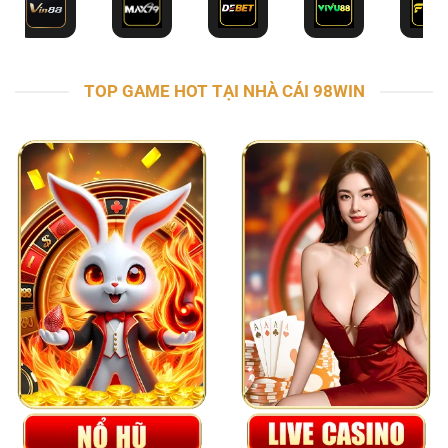
TOP GAME HOT TẠI NHÀ CÁI 98WIN