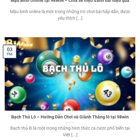
Mậu Binh Online tại 98WIN – Chia sẻ mẹo đánh bài hiệu quả
Mậu binh online là một trong những trò chơi bài hấp dẫn, được
yêu thích [...]
03
Th5
Bạch Thủ Lô – Hướng Dẫn Chơi và Giành Thắng lô tại 98win
Bạch thủ lô là một trong những hình thức cá cược phổ biến tại
Việt [...]