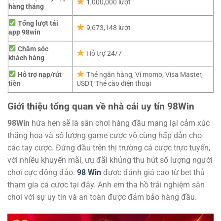
1,000,000 lượt
hàng tháng
Tổng lượt tải
9,673,148 lượt
app 98win
Chăm sóc
Hỗ trợ 24/7
khách hàng
Hỗ trợ nạp/rút
Thẻ ngân hàng, Ví momo, Visa Master,
tiền
USDT, Thẻ cào điện thoại
Giới thiệu tổng quan về nhà cái uy tín 98Win
98Win
hứa hẹn sẽ là sân chơi hàng đầu mang lại cảm xúc
thăng hoa và số lượng game cược vô cùng hấp dẫn cho
các tay cược. Đứng đầu trên thị trường cá cược trực tuyến,
với nhiều khuyến mãi, ưu đãi khủng thu hút số lượng người
chơi cực đông đảo.
98 Win
được đánh giá cao từ bet thủ
tham gia cá cược tại đây. Anh em tha hồ trải nghiệm sân
chơi với sự uy tín và an toàn được đảm bảo hàng đầu.