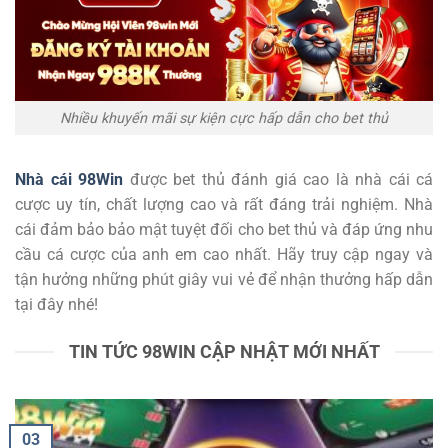
Nhiều khuyến mãi sự kiện cực hấp dẫn cho bet thủ
Nhà cái 98Win
được bet thủ đánh giá cao là nhà cái cá
cược uy tín, chất lượng cao và rất đáng trải nghiệm. Nhà
cái đảm bảo bảo mật tuyệt đối cho bet thủ và đáp ứng nhu
cầu cá cược của anh em cao nhất. Hãy truy cập ngay và
tận hưởng những phút giây vui vẻ để nhận thưởng hấp dẫn
tại đây nhé!
TIN TỨC 98WIN CẬP NHẬT MỚI NHẤT
03