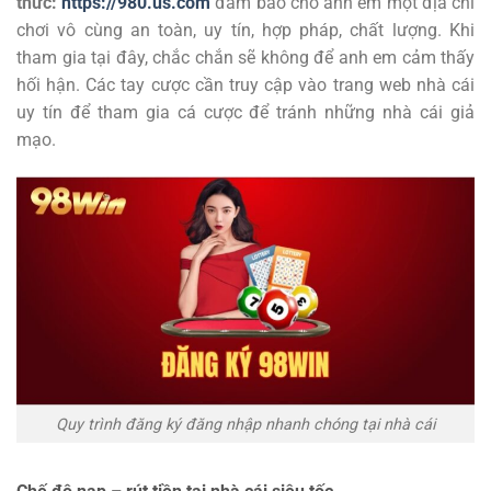
thức:
https://980.us.com
đảm bảo cho anh em một địa chỉ
chơi vô cùng an toàn, uy tín, hợp pháp, chất lượng. Khi
tham gia tại đây, chắc chắn sẽ không để anh em cảm thấy
hối hận. Các tay cược cần truy cập vào trang web nhà cái
uy tín để tham gia cá cược để tránh những nhà cái giả
mạo.
Quy trình đăng ký đăng nhập nhanh chóng tại nhà cái