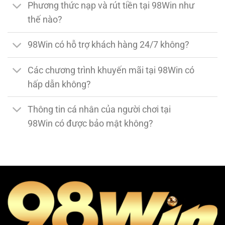
Phương thức nạp và rút tiền tại 98Win như
thế nào?
98Win có hỗ trợ khách hàng 24/7 không?
Các chương trình khuyến mãi tại 98Win có
hấp dẫn không?
Thông tin cá nhân của người chơi tại
98Win có được bảo mật không?