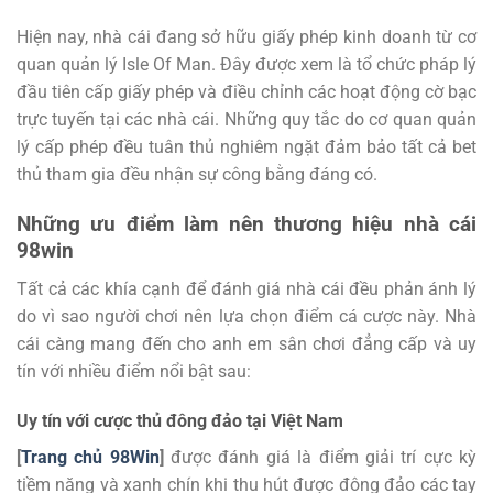
Hiện nay, nhà cái đang sở hữu giấy phép kinh doanh từ cơ
quan quản lý Isle Of Man. Đây được xem là tổ chức pháp lý
đầu tiên cấp giấy phép và điều chỉnh các hoạt động cờ bạc
trực tuyến tại các nhà cái. Những quy tắc do cơ quan quản
lý cấp phép đều tuân thủ nghiêm ngặt đảm bảo tất cả bet
thủ tham gia đều nhận sự công bằng đáng có.
Những ưu điểm làm nên thương hiệu nhà cái
98win
Tất cả các khía cạnh để đánh giá nhà cái đều phản ánh lý
do vì sao người chơi nên lựa chọn điểm cá cược này. Nhà
cái càng mang đến cho anh em sân chơi đẳng cấp và uy
tín với nhiều điểm nổi bật sau:
Uy tín với cược thủ đông đảo tại Việt Nam
[
Trang chủ 98Win
]
được đánh giá là điểm giải trí cực kỳ
tiềm năng và xanh chín khi thu hút được đông đảo các tay