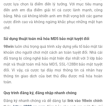
cược lựa chọn là điểm đến lý tưởng.
Với mục tiêu mang
đến anh em địa điểm giải trí cá cược lành mạnh, công
bằng. Nhà cái không khiến anh em thất vọng bởi các game
cược đỉnh cao và không ngừng khắc phục những mặt hạn
chế.
Sử dụng thuật toán mã hóa MD5 bảo mật tuyệt đối
98win
luôn chú trọng quá trình xây dựng yếu tố bảo mật tài
khoản cho người chơi một cách an toàn tuyệt đối. Nhà cái
đã trang bị công nghệ bảo mật hiện đại nhất với 3 lớp bảo
mật và thuật toán mã hóa MD5, SSL-128Bit bảo mật tuyệt
đối. Vì vậy, cá cược tại đây mọi thông tin cá nhân hay
thông tin giao dịch của bet thủ đều được mã hóa hoàn
toàn.
Quy trình đăng ký, đăng nhập nhanh chóng
Đăng ký
nhanh chóng và dễ dàng tại
link vào 98win chính