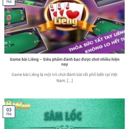
Th5
Game bài Liêng – Siêu phẩm đánh bạc được chơi nhiều hiện
nay
Game bài Liêng là một trò chơi đánh bài rất phổ biến tại Việt
Nam. [...]
03
Th5