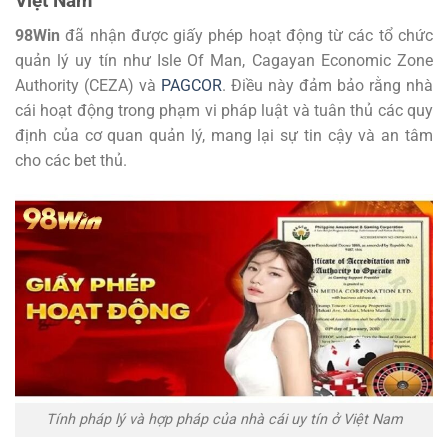
Việt Nam
98Win
đã nhận được giấy phép hoạt động từ các tổ chức
quản lý uy tín như Isle Of Man, Cagayan Economic Zone
Authority (CEZA) và
PAGCOR
. Điều này đảm bảo rằng nhà
cái hoạt động trong phạm vi pháp luật và tuân thủ các quy
định của cơ quan quản lý, mang lại sự tin cậy và an tâm
cho các bet thủ.
Tính pháp lý và hợp pháp của nhà cái uy tín ở Việt Nam