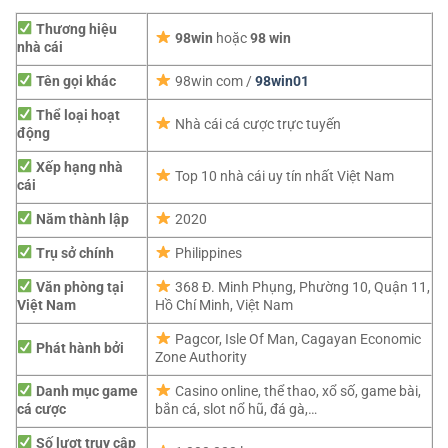
Thương hiệu
98win
hoặc
98 win
nhà cái
Tên gọi khác
98win com /
98win01
Thể loại hoạt
Nhà cái cá cược trực tuyến
động
Xếp hạng nhà
Top 10 nhà cái uy tín nhất Việt Nam
cái
Năm thành lập
2020
Trụ sở chính
Philippines
Văn phòng tại
368 Đ. Minh Phụng, Phường 10, Quận 11,
Việt Nam
Hồ Chí Minh, Việt Nam
Pagcor,
Isle Of Man, Cagayan Economic
Phát hành bởi
Zone Authority
Danh mục game
Casino online, thể thao, xổ số, game bài,
cá cược
bắn cá, slot nổ hũ, đá gà,…
Số lượt truy cập