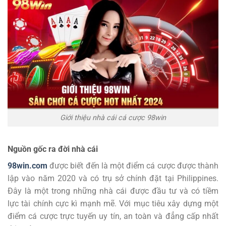
Giới thiệu nhà cái cá cược 98win
Nguồn gốc ra đời nhà cái
98win.com
được biết đến là một điểm cá cược được thành
lập vào năm 2020 và có trụ sở chính đặt tại Philippines.
Đây là một trong những nhà cái được đầu tư và có tiềm
lực tài chính cực kì mạnh mẽ. Với mục tiêu xây dựng một
điểm cá cược trực tuyến uy tín, an toàn và đẳng cấp nhất