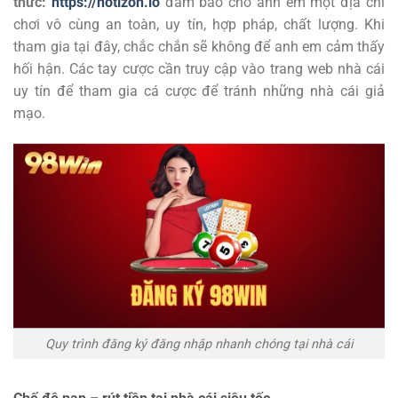
thức:
https://notizon.io
đảm bảo cho anh em một địa chỉ
chơi vô cùng an toàn, uy tín, hợp pháp, chất lượng. Khi
tham gia tại đây, chắc chắn sẽ không để anh em cảm thấy
hối hận. Các tay cược cần truy cập vào trang web nhà cái
uy tín để tham gia cá cược để tránh những nhà cái giả
mạo.
Quy trình đăng ký đăng nhập nhanh chóng tại nhà cái