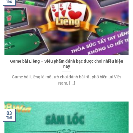
Th5
Game bài Liêng – Siêu phẩm đánh bạc được chơi nhiều hiện
nay
Game bài Liêng là một trò chơi đánh bài rất phổ biến tại Việt
Nam. [...]
03
Th5