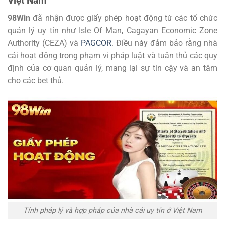
Việt Nam
98Win
đã nhận được giấy phép hoạt động từ các tổ chức
quản lý uy tín như Isle Of Man, Cagayan Economic Zone
Authority (CEZA) và
PAGCOR
. Điều này đảm bảo rằng nhà
cái hoạt động trong phạm vi pháp luật và tuân thủ các quy
định của cơ quan quản lý, mang lại sự tin cậy và an tâm
cho các bet thủ.
Tính pháp lý và hợp pháp của nhà cái uy tín ở Việt Nam