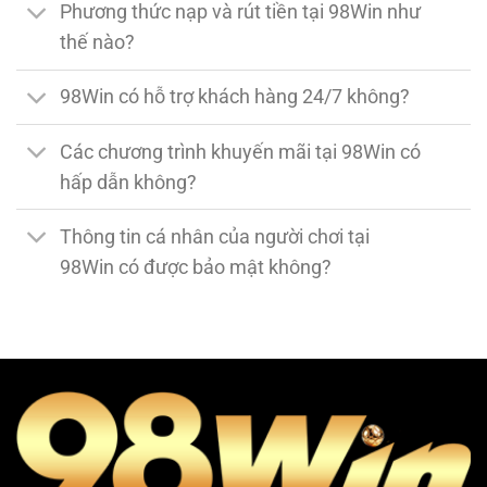
Phương thức nạp và rút tiền tại 98Win như
thế nào?
98Win có hỗ trợ khách hàng 24/7 không?
Các chương trình khuyến mãi tại 98Win có
hấp dẫn không?
Thông tin cá nhân của người chơi tại
98Win có được bảo mật không?