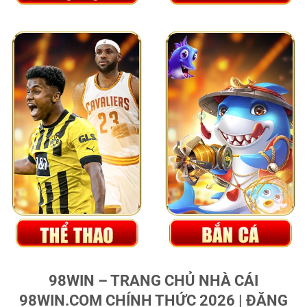
98WIN – TRANG CHỦ NHÀ CÁI
98WIN.COM CHÍNH THỨC 2026 | ĐĂNG