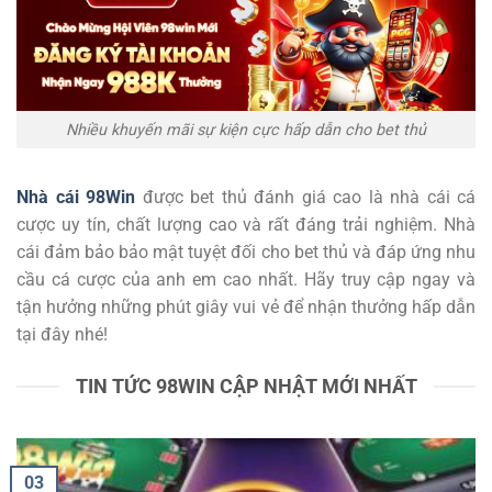
Nhiều khuyến mãi sự kiện cực hấp dẫn cho bet thủ
Nhà cái 98Win
được bet thủ đánh giá cao là nhà cái cá
cược uy tín, chất lượng cao và rất đáng trải nghiệm. Nhà
cái đảm bảo bảo mật tuyệt đối cho bet thủ và đáp ứng nhu
cầu cá cược của anh em cao nhất. Hãy truy cập ngay và
tận hưởng những phút giây vui vẻ để nhận thưởng hấp dẫn
tại đây nhé!
TIN TỨC 98WIN CẬP NHẬT MỚI NHẤT
03