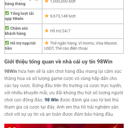
1,000,000 lượt
hàng tháng
Tổng lượt tải
9,673,148 lượt
app 98win
Chăm sóc
Hỗ trợ 24/7
khách hàng
Hỗ trợ nạp/rút
Thẻ ngân hàng, Ví momo, Visa Master,
tiền
USDT, Thẻ cào điện thoại
Giới thiệu tổng quan về nhà cái uy tín 98Win
98Win
hứa hẹn sẽ là sân chơi hàng đầu mang lại cảm xúc
thăng hoa và số lượng game cược vô cùng hấp dẫn cho
các tay cược. Đứng đầu trên thị trường cá cược trực tuyến,
với nhiều khuyến mãi, ưu đãi khủng thu hút số lượng người
chơi cực đông đảo.
98 Win
được đánh giá cao từ bet thủ
tham gia cá cược tại đây. Anh em tha hồ trải nghiệm sân
chơi với sự uy tín và an toàn được đảm bảo hàng đầu.