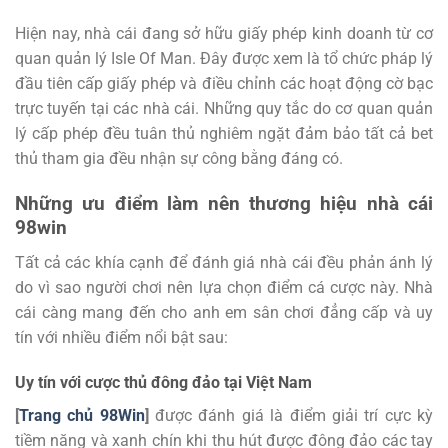
Hiện nay, nhà cái đang sở hữu giấy phép kinh doanh từ cơ
quan quản lý Isle Of Man. Đây được xem là tổ chức pháp lý
đầu tiên cấp giấy phép và điều chỉnh các hoạt động cờ bạc
trực tuyến tại các nhà cái. Những quy tắc do cơ quan quản
lý cấp phép đều tuân thủ nghiêm ngặt đảm bảo tất cả bet
thủ tham gia đều nhận sự công bằng đáng có.
Những ưu điểm làm nên thương hiệu nhà cái
98win
Tất cả các khía cạnh để đánh giá nhà cái đều phản ánh lý
do vì sao người chơi nên lựa chọn điểm cá cược này. Nhà
cái càng mang đến cho anh em sân chơi đẳng cấp và uy
tín với nhiều điểm nổi bật sau:
Uy tín với cược thủ đông đảo tại Việt Nam
[
Trang chủ 98Win
]
được đánh giá là điểm giải trí cực kỳ
tiềm năng và xanh chín khi thu hút được đông đảo các tay