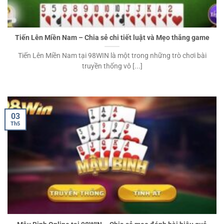
Tiến Lên Miền Nam – Chia sẻ chi tiết luật và Mẹo thắng game
Tiến Lên Miền Nam tại 98WIN là một trong những trò chơi bài
truyền thống vô [...]
03
Th5