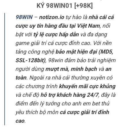
KÝ 98WIN01 [+98K]
98WIN
–
notizon.io
tự hào là
nhà cái cá
cược uy tín hàng đầu tại Việt Nam
, nổi
bật với
tỷ lệ cược hấp dẫn
và đa dạng
game giải trí cá cược đỉnh cao. Với nền
tảng công nghệ
bảo mật hiện đại (MD5,
SSL-128bit)
, 98win đảm bảo trải nghiệm
người dùng
mượt mà, minh bạch
và
an
toàn
. Ngoài ra nhà cái thường xuyên có
các chương trình
khuyến mãi cực khủng
và chế độ
hỗ trợ khách hàng 24/7
, đây là
điểm đến lý tưởng cho anh em bet thủ
yêu thích bộ môn
cá cược giải trí đỉnh
cao
.