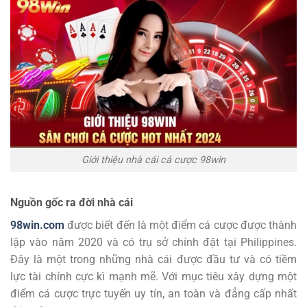
Giới thiệu nhà cái cá cược 98win
Nguồn gốc ra đời nhà cái
98win.com
được biết đến là một điểm cá cược được thành
lập vào năm 2020 và có trụ sở chính đặt tại Philippines.
Đây là một trong những nhà cái được đầu tư và có tiềm
lực tài chính cực kì mạnh mẽ. Với mục tiêu xây dựng một
điểm cá cược trực tuyến uy tín, an toàn và đẳng cấp nhất