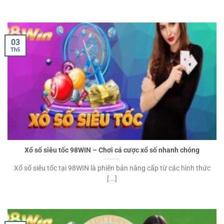
03
Th5
Xổ số siêu tốc 98WIN – Chơi cá cược xổ số nhanh chóng
Xổ số siêu tốc tại 98WIN là phiên bản nâng cấp từ các hình thức
[...]