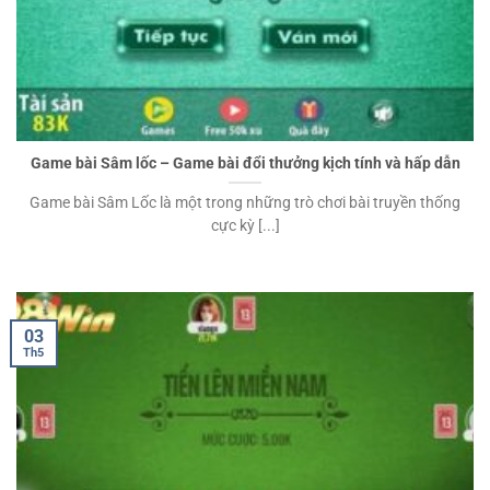
Game bài Sâm lốc – Game bài đổi thưởng kịch tính và hấp dẫn
Game bài Sâm Lốc là một trong những trò chơi bài truyền thống
cực kỳ [...]
03
Th5