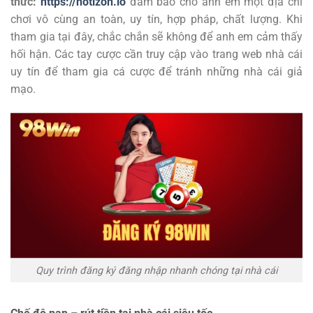
thức:
https://notizon.io
đảm bảo cho anh em một địa chỉ
chơi vô cùng an toàn, uy tín, hợp pháp, chất lượng. Khi
tham gia tại đây, chắc chắn sẽ không để anh em cảm thấy
hối hận. Các tay cược cần truy cập vào trang web nhà cái
uy tín để tham gia cá cược để tránh những nhà cái giả
mạo.
Quy trình đăng ký đăng nhập nhanh chóng tại nhà cái