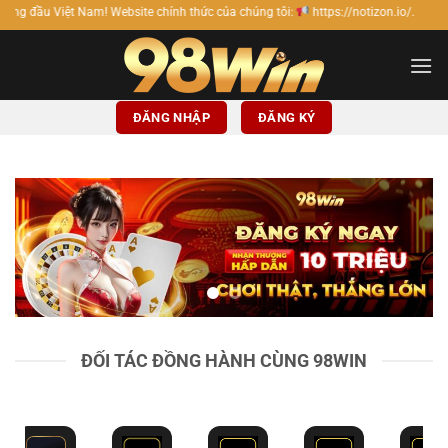
Bỏ
bsite chính thức của chúng tôi:
https://notizon.io/.
qua
nội
dung
ĐĂNG NHẬP
ĐĂNG KÝ
ĐỐI TÁC ĐỒNG HÀNH CÙNG 98WIN