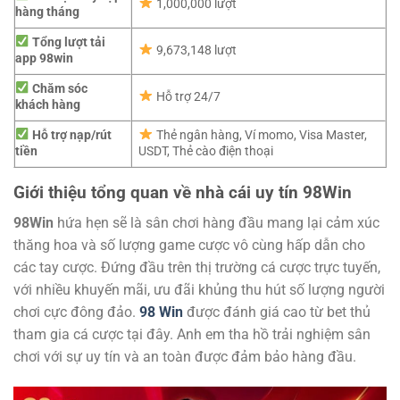
1,000,000 lượt
hàng tháng
Tổng lượt tải
9,673,148 lượt
app 98win
Chăm sóc
Hỗ trợ 24/7
khách hàng
Hỗ trợ nạp/rút
Thẻ ngân hàng, Ví momo, Visa Master,
tiền
USDT, Thẻ cào điện thoại
Giới thiệu tổng quan về nhà cái uy tín 98Win
98Win
hứa hẹn sẽ là sân chơi hàng đầu mang lại cảm xúc
thăng hoa và số lượng game cược vô cùng hấp dẫn cho
các tay cược. Đứng đầu trên thị trường cá cược trực tuyến,
với nhiều khuyến mãi, ưu đãi khủng thu hút số lượng người
chơi cực đông đảo.
98 Win
được đánh giá cao từ bet thủ
tham gia cá cược tại đây. Anh em tha hồ trải nghiệm sân
chơi với sự uy tín và an toàn được đảm bảo hàng đầu.