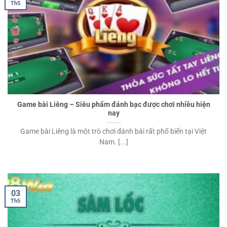
Th5
Game bài Liêng – Siêu phẩm đánh bạc được chơi nhiều hiện
nay
Game bài Liêng là một trò chơi đánh bài rất phổ biến tại Việt
Nam. [...]
03
Th5