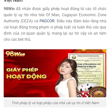
Việt Nam
98Win
đã nhận được giấy phép hoạt động từ các tổ chức
quản lý uy tín như Isle Of Man, Cagayan Economic Zone
Authority (CEZA) và
PAGCOR
. Điều này đảm bảo rằng nhà
cái hoạt động trong phạm vi pháp luật và tuân thủ các quy
định của cơ quan quản lý, mang lại sự tin cậy và an tâm
cho các bet thủ.
Tính pháp lý và hợp pháp của nhà cái uy tín ở Việt Nam