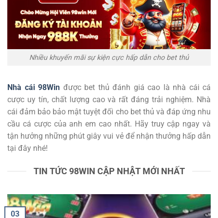
Nhiều khuyến mãi sự kiện cực hấp dẫn cho bet thủ
Nhà cái 98Win
được bet thủ đánh giá cao là nhà cái cá
cược uy tín, chất lượng cao và rất đáng trải nghiệm. Nhà
cái đảm bảo bảo mật tuyệt đối cho bet thủ và đáp ứng nhu
cầu cá cược của anh em cao nhất. Hãy truy cập ngay và
tận hưởng những phút giây vui vẻ để nhận thưởng hấp dẫn
tại đây nhé!
TIN TỨC 98WIN CẬP NHẬT MỚI NHẤT
03