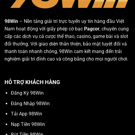
98Win
– Nền tảng giải trí trực tuyến uy tín hàng đầu Việt
Nam hoạt động với giấy phép cờ bạc
Pagcor
, chuyên cung
cấp các dịch vụ cá cược thể thao, casino, game bài và slot
đổi thưởng. Với giao diện thân thiện, bảo mật tuyệt đối và
thanh toán nhanh chóng, 98Win cam kết mang đến trải
nghiệm giải trí đỉnh cao và công bằng cho mọi người chơi.
HỖ TRỢ KHÁCH HÀNG
Đăng Ký 98Win
Đăng Nhập 98Win
Tải App 98Win
Nạp Tiền 98Win
Rút Tiền 98Win