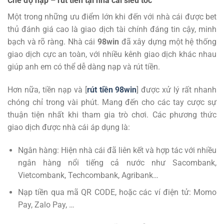
Chế độ nạp – rút tiền tại nhà cái siêu tốc
Một trong những ưu điểm lớn khi đến với nhà cái được bet
thủ đánh giá cao là giao dịch tài chính đáng tin cậy, minh
bạch và rõ ràng. Nhà cái
98win
đã xây dựng một hệ thống
giao dịch cực an toàn, với nhiều kênh giao dịch khác nhau
giúp anh em có thể dễ dàng nạp và rút tiền.
Hơn nữa, tiền nạp và [
rút tiền 98win
] được xử lý rất nhanh
chóng chỉ trong vài phút. Mang đến cho các tay cược sự
thuận tiện nhất khi tham gia trò chơi. Các phương thức
giao dịch được nhà cái áp dụng là:
Ngân hàng: Hiện nhà cái đã liên kết và hợp tác với nhiều
ngân hàng nổi tiếng cả nước như Sacombank,
Vietcombank, Techcombank, Agribank…
Nạp tiền qua mã QR CODE, hoặc các ví điện tử: Momo
Pay, Zalo Pay, …