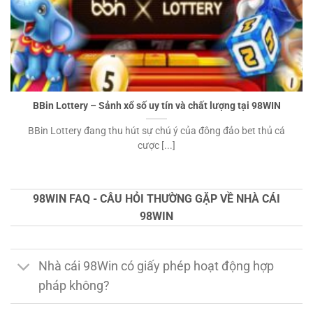
BBin Lottery – Sảnh xổ số uy tín và chất lượng tại 98WIN
BBin Lottery đang thu hút sự chú ý của đông đảo bet thủ cá
cược [...]
98WIN FAQ - CÂU HỎI THƯỜNG GẶP VỀ NHÀ CÁI
98WIN
Nhà cái 98Win có giấy phép hoạt động hợp
pháp không?