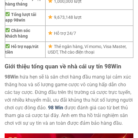
1,000,000 lượt
hàng tháng
Tổng lượt tải
9,673,148 lượt
app 98win
Chăm sóc
Hỗ trợ 24/7
khách hàng
Hỗ trợ nạp/rút
Thẻ ngân hàng, Ví momo, Visa Master,
tiền
USDT, Thẻ cào điện thoại
Giới thiệu tổng quan về nhà cái uy tín 98Win
98Win
hứa hẹn sẽ là sân chơi hàng đầu mang lại cảm xúc
thăng hoa và số lượng game cược vô cùng hấp dẫn cho
các tay cược. Đứng đầu trên thị trường cá cược trực tuyến,
với nhiều khuyến mãi, ưu đãi khủng thu hút số lượng người
chơi cực đông đảo.
98 Win
được đánh giá cao từ bet thủ
tham gia cá cược tại đây. Anh em tha hồ trải nghiệm sân
chơi với sự uy tín và an toàn được đảm bảo hàng đầu.