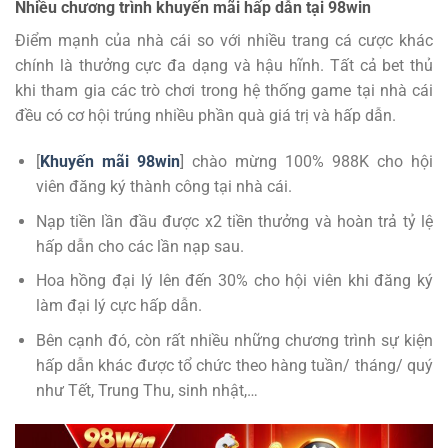
Nhiều chương trình khuyến mãi hấp dẫn tại 98win
Điểm mạnh của nhà cái so với nhiều trang cá cược khác
chính là thưởng cực đa dạng và hậu hĩnh. Tất cả bet thủ
khi tham gia các trò chơi trong hệ thống game tại nhà cái
đều có cơ hội trúng nhiều phần quà giá trị và hấp dẫn.
[
Khuyến mãi 98win
] chào mừng 100% 988K cho hội
viên đăng ký thành công tại nhà cái.
Nạp tiền lần đầu được x2 tiền thưởng và hoàn trả tỷ lệ
hấp dẫn cho các lần nạp sau.
Hoa hồng đại lý lên đến 30% cho hội viên khi đăng ký
làm đại lý cực hấp dẫn.
Bên cạnh đó, còn rất nhiều những chương trình sự kiện
hấp dẫn khác được tổ chức theo hàng tuần/ tháng/ quý
như Tết, Trung Thu, sinh nhật,…