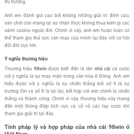
thị trường.
Anh em đánh giá cao bởi không những giải trí đỉnh cao,
sân chơi còn mang lại sự chân thực không thua kém gì các
sảnh casino ngoài đời. Chính vì vậy, anh em hoàn toàn có
thể tham gia thử sức vận may của mình tại đây với cơ hội
đổi đời cực lớn.
Ý nghĩa thương hiệu
Thương hiệu
98win
được biết đến là tên
nhà cái
cá cược
với ý nghĩa là sự may mắn trong văn hóa Á Đông. Anh em
hiểu được với ý nghĩa là sự chiến thắng bởi số 9 là sự
trường tồn và số 8 là tài lộc, kết hợp với win chính là chiến
thắng và thành công. Chính vì vậy, thương hiệu này mang
đến một thông điệp tích cực và cổ vũ các tay cược khi
tham gia giải trí tại đây.
Tính pháp lý và hợp pháp của nhà cái 98win ở