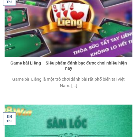
Th5
Game bài Liêng – Siêu phẩm đánh bạc được chơi nhiều hiện
nay
Game bài Liêng là một trò chơi đánh bài rất phổ biến tại Việt
Nam. [...]
03
Th5