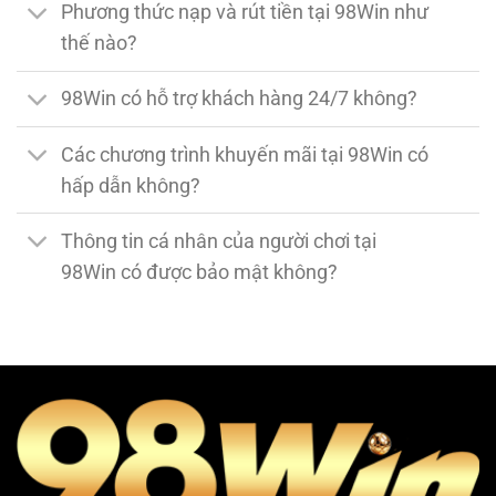
Phương thức nạp và rút tiền tại 98Win như
thế nào?
98Win có hỗ trợ khách hàng 24/7 không?
Các chương trình khuyến mãi tại 98Win có
hấp dẫn không?
Thông tin cá nhân của người chơi tại
98Win có được bảo mật không?