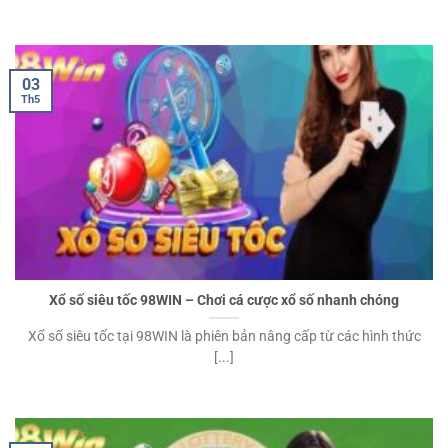
03
Th5
Xổ số siêu tốc 98WIN – Chơi cá cược xổ số nhanh chóng
Xổ số siêu tốc tại 98WIN là phiên bản nâng cấp từ các hình thức
[...]