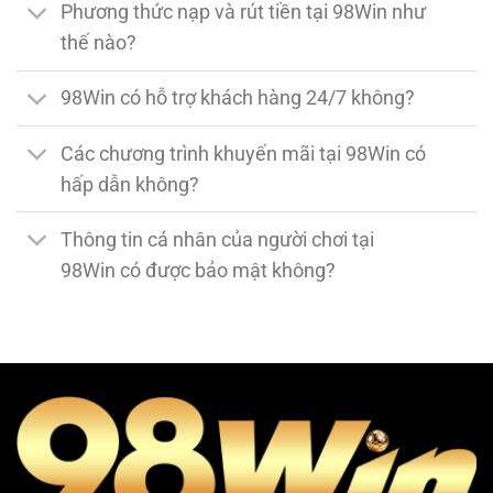
Phương thức nạp và rút tiền tại 98Win như
thế nào?
98Win có hỗ trợ khách hàng 24/7 không?
Các chương trình khuyến mãi tại 98Win có
hấp dẫn không?
Thông tin cá nhân của người chơi tại
98Win có được bảo mật không?