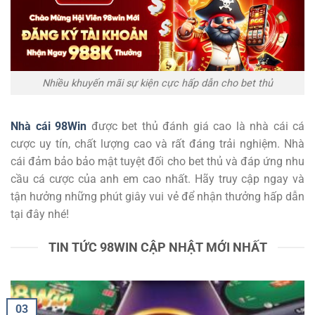
Nhiều khuyến mãi sự kiện cực hấp dẫn cho bet thủ
Nhà cái 98Win
được bet thủ đánh giá cao là nhà cái cá
cược uy tín, chất lượng cao và rất đáng trải nghiệm. Nhà
cái đảm bảo bảo mật tuyệt đối cho bet thủ và đáp ứng nhu
cầu cá cược của anh em cao nhất. Hãy truy cập ngay và
tận hưởng những phút giây vui vẻ để nhận thưởng hấp dẫn
tại đây nhé!
TIN TỨC 98WIN CẬP NHẬT MỚI NHẤT
03