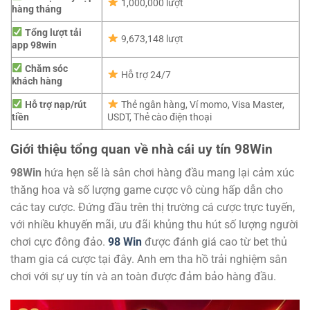
1,000,000 lượt
hàng tháng
Tổng lượt tải
9,673,148 lượt
app 98win
Chăm sóc
Hỗ trợ 24/7
khách hàng
Hỗ trợ nạp/rút
Thẻ ngân hàng, Ví momo, Visa Master,
tiền
USDT, Thẻ cào điện thoại
Giới thiệu tổng quan về nhà cái uy tín 98Win
98Win
hứa hẹn sẽ là sân chơi hàng đầu mang lại cảm xúc
thăng hoa và số lượng game cược vô cùng hấp dẫn cho
các tay cược. Đứng đầu trên thị trường cá cược trực tuyến,
với nhiều khuyến mãi, ưu đãi khủng thu hút số lượng người
chơi cực đông đảo.
98 Win
được đánh giá cao từ bet thủ
tham gia cá cược tại đây. Anh em tha hồ trải nghiệm sân
chơi với sự uy tín và an toàn được đảm bảo hàng đầu.