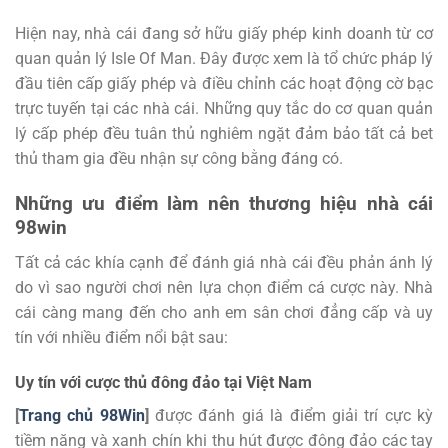
Hiện nay, nhà cái đang sở hữu giấy phép kinh doanh từ cơ
quan quản lý Isle Of Man. Đây được xem là tổ chức pháp lý
đầu tiên cấp giấy phép và điều chỉnh các hoạt động cờ bạc
trực tuyến tại các nhà cái. Những quy tắc do cơ quan quản
lý cấp phép đều tuân thủ nghiêm ngặt đảm bảo tất cả bet
thủ tham gia đều nhận sự công bằng đáng có.
Những ưu điểm làm nên thương hiệu nhà cái
98win
Tất cả các khía cạnh để đánh giá nhà cái đều phản ánh lý
do vì sao người chơi nên lựa chọn điểm cá cược này. Nhà
cái càng mang đến cho anh em sân chơi đẳng cấp và uy
tín với nhiều điểm nổi bật sau:
Uy tín với cược thủ đông đảo tại Việt Nam
[
Trang chủ 98Win
]
được đánh giá là điểm giải trí cực kỳ
tiềm năng và xanh chín khi thu hút được đông đảo các tay