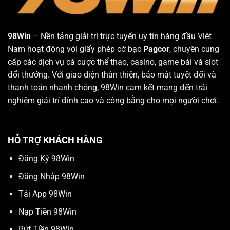
98Win
– Nền tảng giải trí trực tuyến uy tín hàng đầu Việt
Nam hoạt động với giấy phép cờ bạc
Pagcor
, chuyên cung
cấp các dịch vụ cá cược thể thao, casino, game bài và slot
đổi thưởng. Với giao diện thân thiện, bảo mật tuyệt đối và
thanh toán nhanh chóng, 98Win cam kết mang đến trải
nghiệm giải trí đỉnh cao và công bằng cho mọi người chơi.
HỖ TRỢ KHÁCH HÀNG
Đăng Ký 98Win
Đăng Nhập 98Win
Tải App 98Win
Nạp Tiền 98Win
Rút Tiền 98Win