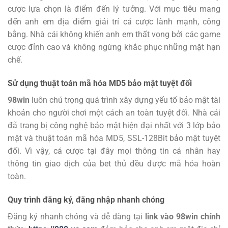
cược lựa chọn là điểm đến lý tưởng.
Với mục tiêu mang
đến anh em địa điểm giải trí cá cược lành mạnh, công
bằng. Nhà cái không khiến anh em thất vọng bởi các game
cược đỉnh cao và không ngừng khắc phục những mặt hạn
chế.
Sử dụng thuật toán mã hóa MD5 bảo mật tuyệt đối
98win
luôn chú trọng quá trình xây dựng yếu tố bảo mật tài
khoản cho người chơi một cách an toàn tuyệt đối. Nhà cái
đã trang bị công nghệ bảo mật hiện đại nhất với 3 lớp bảo
mật và thuật toán mã hóa MD5, SSL-128Bit bảo mật tuyệt
đối. Vì vậy, cá cược tại đây mọi thông tin cá nhân hay
thông tin giao dịch của bet thủ đều được mã hóa hoàn
toàn.
Quy trình đăng ký, đăng nhập nhanh chóng
Đăng ký
nhanh chóng và dễ dàng tại
link vào 98win chính