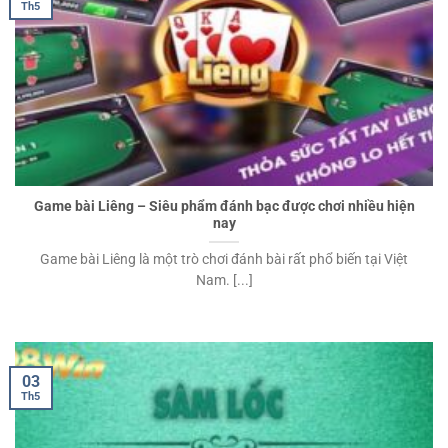
Th5
Game bài Liêng – Siêu phẩm đánh bạc được chơi nhiều hiện
nay
Game bài Liêng là một trò chơi đánh bài rất phổ biến tại Việt
Nam. [...]
03
Th5