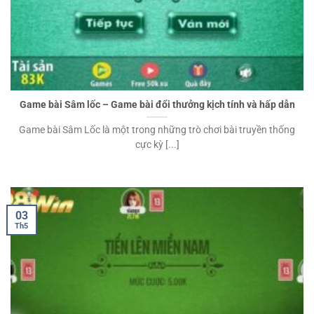
Game bài Sâm lốc – Game bài đổi thưởng kịch tính và hấp dẫn
Game bài Sâm Lốc là một trong những trò chơi bài truyền thống
cực kỳ [...]
03
Th5