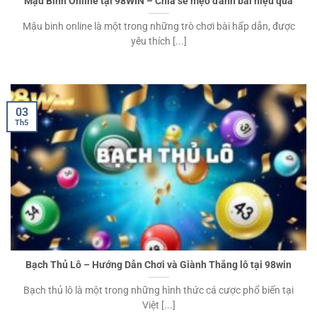
Mậu Binh Online tại 98WIN – Chia sẻ mẹo đánh bài hiệu quả
Mậu binh online là một trong những trò chơi bài hấp dẫn, được
yêu thích [...]
03
Th5
Bạch Thủ Lô – Hướng Dẫn Chơi và Giành Thắng lô tại 98win
Bạch thủ lô là một trong những hình thức cá cược phổ biến tại
Việt [...]