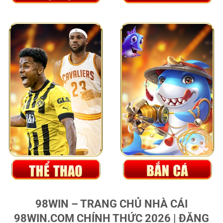
98WIN – TRANG CHỦ NHÀ CÁI
98WIN.COM CHÍNH THỨC 2026 | ĐĂNG