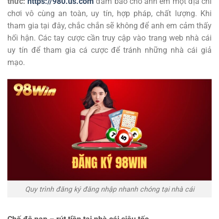
thức:
https://980.us.com
đảm bảo cho anh em một địa chỉ
chơi vô cùng an toàn, uy tín, hợp pháp, chất lượng. Khi
tham gia tại đây, chắc chắn sẽ không để anh em cảm thấy
hối hận. Các tay cược cần truy cập vào trang web nhà cái
uy tín để tham gia cá cược để tránh những nhà cái giả
mạo.
Quy trình đăng ký đăng nhập nhanh chóng tại nhà cái