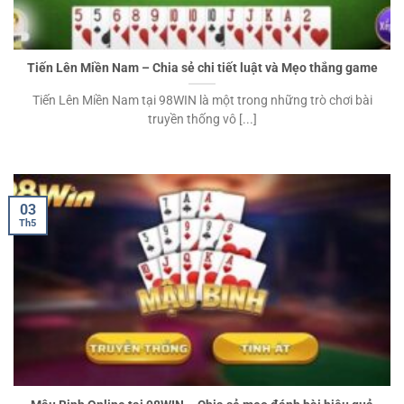
Tiến Lên Miền Nam – Chia sẻ chi tiết luật và Mẹo thắng game
Tiến Lên Miền Nam tại 98WIN là một trong những trò chơi bài
truyền thống vô [...]
03
Th5