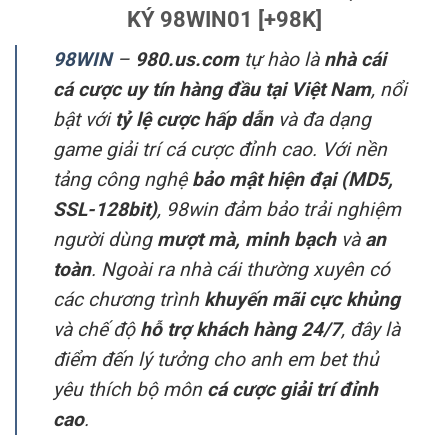
KÝ 98WIN01 [+98K]
98WIN
–
980.us.com
tự hào là
nhà cái
cá cược uy tín hàng đầu tại Việt Nam
, nổi
bật với
tỷ lệ cược hấp dẫn
và đa dạng
game giải trí cá cược đỉnh cao. Với nền
tảng công nghệ
bảo mật hiện đại (MD5,
SSL-128bit)
, 98win đảm bảo trải nghiệm
người dùng
mượt mà, minh bạch
và
an
toàn
. Ngoài ra nhà cái thường xuyên có
các chương trình
khuyến mãi cực khủng
và chế độ
hỗ trợ khách hàng 24/7
, đây là
điểm đến lý tưởng cho anh em bet thủ
yêu thích bộ môn
cá cược giải trí đỉnh
cao
.