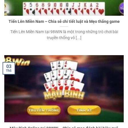
Tiến Lên Miền Nam – Chia sẻ chi tiết luật và Mẹo thắng game
Tiến Lên Miền Nam tại 98WIN là một trong những trò chơi bài
truyền thống vô [...]
03
Th5