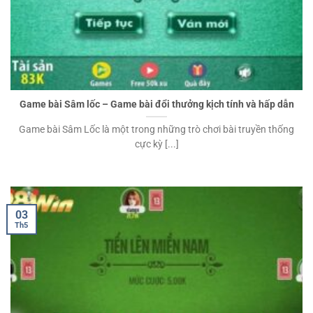
Game bài Sâm lốc – Game bài đổi thưởng kịch tính và hấp dẫn
Game bài Sâm Lốc là một trong những trò chơi bài truyền thống
cực kỳ [...]
03
Th5