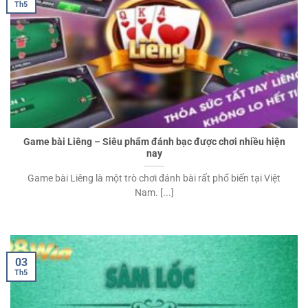
Th5
Game bài Liêng – Siêu phẩm đánh bạc được chơi nhiều hiện
nay
Game bài Liêng là một trò chơi đánh bài rất phổ biến tại Việt
Nam. [...]
03
Th5