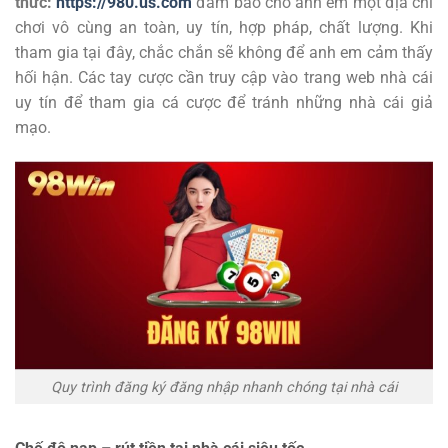
thức:
https://980.us.com
đảm bảo cho anh em một địa chỉ
chơi vô cùng an toàn, uy tín, hợp pháp, chất lượng. Khi
tham gia tại đây, chắc chắn sẽ không để anh em cảm thấy
hối hận. Các tay cược cần truy cập vào trang web nhà cái
uy tín để tham gia cá cược để tránh những nhà cái giả
mạo.
Quy trình đăng ký đăng nhập nhanh chóng tại nhà cái