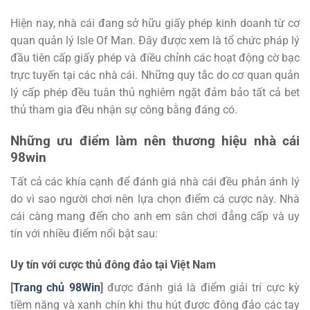
Hiện nay, nhà cái đang sở hữu giấy phép kinh doanh từ cơ
quan quản lý Isle Of Man. Đây được xem là tổ chức pháp lý
đầu tiên cấp giấy phép và điều chỉnh các hoạt động cờ bạc
trực tuyến tại các nhà cái. Những quy tắc do cơ quan quản
lý cấp phép đều tuân thủ nghiêm ngặt đảm bảo tất cả bet
thủ tham gia đều nhận sự công bằng đáng có.
Những ưu điểm làm nên thương hiệu nhà cái
98win
Tất cả các khía cạnh để đánh giá nhà cái đều phản ánh lý
do vì sao người chơi nên lựa chọn điểm cá cược này. Nhà
cái càng mang đến cho anh em sân chơi đẳng cấp và uy
tín với nhiều điểm nổi bật sau:
Uy tín với cược thủ đông đảo tại Việt Nam
[
Trang chủ 98Win
]
được đánh giá là điểm giải trí cực kỳ
tiềm năng và xanh chín khi thu hút được đông đảo các tay