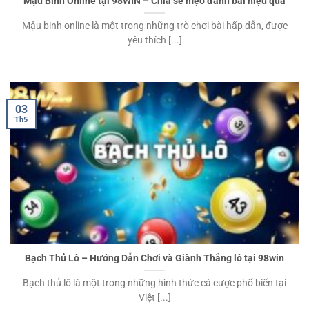
Mậu Binh Online tại 98WIN – Chia sẻ mẹo đánh bài hiệu quả
Mậu binh online là một trong những trò chơi bài hấp dẫn, được
yêu thích [...]
03
Th5
Bạch Thủ Lô – Hướng Dẫn Chơi và Giành Thắng lô tại 98win
Bạch thủ lô là một trong những hình thức cá cược phổ biến tại
Việt [...]