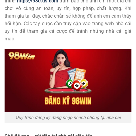
thức:
https://980.us.com
đảm bảo cho anh em một địa chỉ
chơi vô cùng an toàn, uy tín, hợp pháp, chất lượng. Khi
tham gia tại đây, chắc chắn sẽ không để anh em cảm thấy
hối hận. Các tay cược cần truy cập vào trang web nhà cái
uy tín để tham gia cá cược để tránh những nhà cái giả
mạo.
Quy trình đăng ký đăng nhập nhanh chóng tại nhà cái