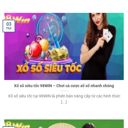
03
Th5
Xổ số siêu tốc 98WIN – Chơi cá cược xổ số nhanh chóng
Xổ số siêu tốc tại 98WIN là phiên bản nâng cấp từ các hình thức
[...]