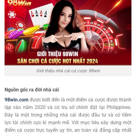
Giới thiệu nhà cái cá cược 98win
Nguồn gốc ra đời nhà cái
98win.com
được biết đến là một điểm cá cược được thành
lập vào năm 2020 và có trụ sở chính đặt tại Philippines.
Đây là một trong những nhà cái được đầu tư và có tiềm
lực tài chính cực kì mạnh mẽ. Với mục tiêu xây dựng một
điểm cá cược trực tuyến uy tín, an toàn và đẳng cấp nhất