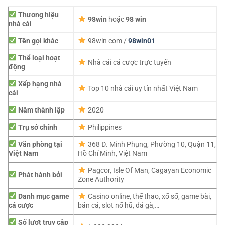
Thương hiệu
98win
hoặc
98 win
nhà cái
Tên gọi khác
98win com /
98win01
Thể loại hoạt
Nhà cái cá cược trực tuyến
động
Xếp hạng nhà
Top 10 nhà cái uy tín nhất Việt Nam
cái
Năm thành lập
2020
Trụ sở chính
Philippines
Văn phòng tại
368 Đ. Minh Phụng, Phường 10, Quận 11,
Việt Nam
Hồ Chí Minh, Việt Nam
Pagcor,
Isle Of Man, Cagayan Economic
Phát hành bởi
Zone Authority
Danh mục game
Casino online, thể thao, xổ số, game bài,
cá cược
bắn cá, slot nổ hũ, đá gà,…
Số lượt truy cập