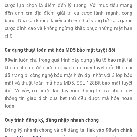
cược lựa chọn là điểm đến lý tưởng.
Với mục tiêu mang
đến anh em địa điểm giải trí cá cược lành mạnh, công
bằng. Nhà cái không khiến anh em thất vọng bởi các game
cược đỉnh cao và không ngừng khắc phục những mặt hạn
chế.
Sử dụng thuật toán mã hóa MD5 bảo mật tuyệt đối
98win
luôn chú trọng quá trình xây dựng yếu tố bảo mật tài
khoản cho người chơi một cách an toàn tuyệt đối. Nhà cái
đã trang bị công nghệ bảo mật hiện đại nhất với 3 lớp bảo
mật và thuật toán mã hóa MD5, SSL-128Bit bảo mật tuyệt
đối. Vì vậy, cá cược tại đây mọi thông tin cá nhân hay
thông tin giao dịch của bet thủ đều được mã hóa hoàn
toàn.
Quy trình đăng ký, đăng nhập nhanh chóng
Đăng ký
nhanh chóng và dễ dàng tại
link vào 98win chính