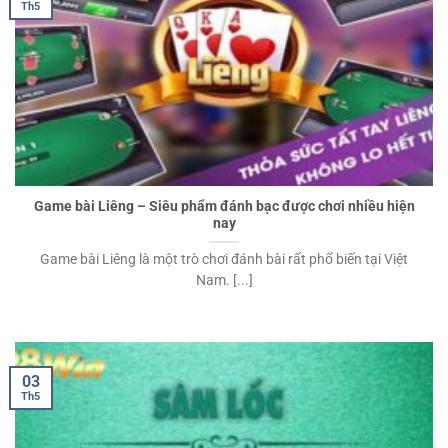
Th5
Game bài Liêng – Siêu phẩm đánh bạc được chơi nhiều hiện
nay
Game bài Liêng là một trò chơi đánh bài rất phổ biến tại Việt
Nam. [...]
03
Th5