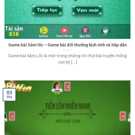
Game bài Sâm lốc – Game bài đổi thưởng kịch tính và hấp dẫn
Game bài Sâm Lốc là một trong những trò chơi bài truyền thống
cực kỳ [...]
03
Th5