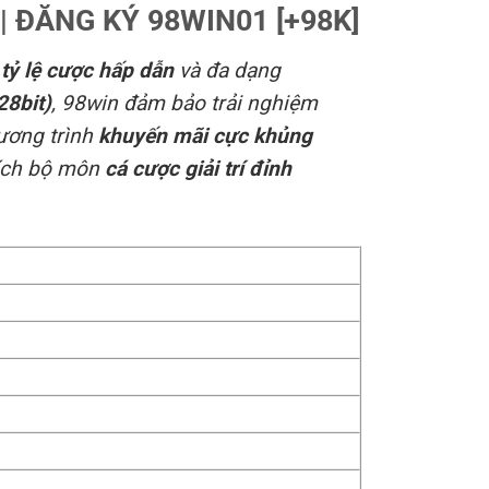
 ĐĂNG KÝ 98WIN01 [+98K]
i
tỷ lệ cược hấp dẫn
và đa dạng
28bit)
, 98win đảm bảo trải nghiệm
hương trình
khuyến mãi cực khủng
hích bộ môn
cá cược giải trí đỉnh