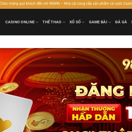
ến với 98WIN – Nhà cái cung cấp sản phẩm cá cược Casino, Thể Thao, Bắn Cá, Lô Đ
CASINO ONLINE
THỂ THAO
XỔ SỐ
GAME BÀI
ĐÁ GÀ