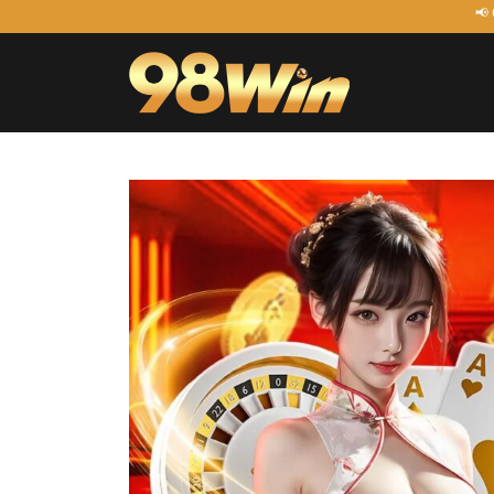
Bỏ
📢 Chào mừng quý khách đ
qua
nội
dung