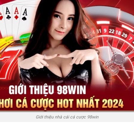
Giới thiệu nhà cái cá cược 98win