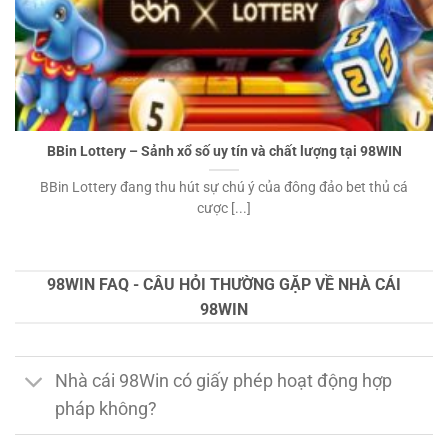
BBin Lottery – Sảnh xổ số uy tín và chất lượng tại 98WIN
BBin Lottery đang thu hút sự chú ý của đông đảo bet thủ cá
cược [...]
98WIN FAQ - CÂU HỎI THƯỜNG GẶP VỀ NHÀ CÁI
98WIN
Nhà cái 98Win có giấy phép hoạt động hợp
pháp không?