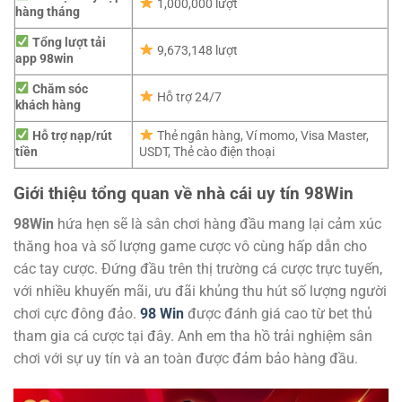
1,000,000 lượt
hàng tháng
Tổng lượt tải
9,673,148 lượt
app 98win
Chăm sóc
Hỗ trợ 24/7
khách hàng
Hỗ trợ nạp/rút
Thẻ ngân hàng, Ví momo, Visa Master,
tiền
USDT, Thẻ cào điện thoại
Giới thiệu tổng quan về nhà cái uy tín 98Win
98Win
hứa hẹn sẽ là sân chơi hàng đầu mang lại cảm xúc
thăng hoa và số lượng game cược vô cùng hấp dẫn cho
các tay cược. Đứng đầu trên thị trường cá cược trực tuyến,
với nhiều khuyến mãi, ưu đãi khủng thu hút số lượng người
chơi cực đông đảo.
98 Win
được đánh giá cao từ bet thủ
tham gia cá cược tại đây. Anh em tha hồ trải nghiệm sân
chơi với sự uy tín và an toàn được đảm bảo hàng đầu.