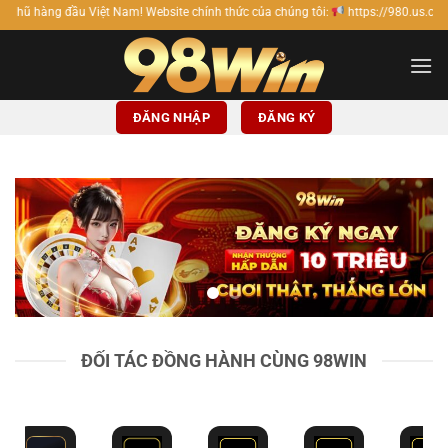
Bỏ
Nam! Website chính thức của chúng tôi:
https://980.us.com/.
qua
nội
dung
ĐĂNG NHẬP
ĐĂNG KÝ
ĐỐI TÁC ĐỒNG HÀNH CÙNG 98WIN