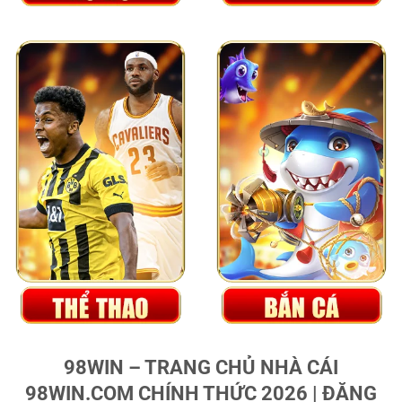
98WIN – TRANG CHỦ NHÀ CÁI
98WIN.COM CHÍNH THỨC 2026 | ĐĂNG