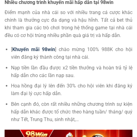
Nhiều chương trình khuyến mãi hấp dẫn tại 98win
Điểm mạnh của nhà cái so với nhiều trang cá cược khác
chính là thưởng cực đa dạng và hậu hĩnh. Tất cả bet thủ
khi tham gia các trò chơi trong hệ thống game tại nhà cái
đều có cơ hội trúng nhiều phần quà giá trị và hấp dẫn.
[
Khuyến mãi 98win
] chào mừng 100% 988K cho hội
viên đăng ký thành công tại nhà cái.
Nạp tiền lần đầu được x2 tiền thưởng và hoàn trả tỷ lệ
hấp dẫn cho các lần nạp sau.
Hoa hồng đại lý lên đến 30% cho hội viên khi đăng ký
làm đại lý cực hấp dẫn.
Bên cạnh đó, còn rất nhiều những chương trình sự kiện
hấp dẫn khác được tổ chức theo hàng tuần/ tháng/ quý
như Tết, Trung Thu, sinh nhật,…