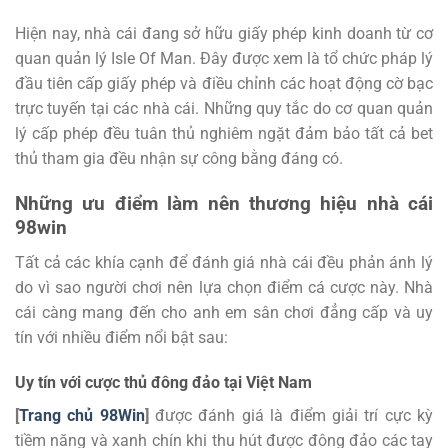
Hiện nay, nhà cái đang sở hữu giấy phép kinh doanh từ cơ
quan quản lý Isle Of Man. Đây được xem là tổ chức pháp lý
đầu tiên cấp giấy phép và điều chỉnh các hoạt động cờ bạc
trực tuyến tại các nhà cái. Những quy tắc do cơ quan quản
lý cấp phép đều tuân thủ nghiêm ngặt đảm bảo tất cả bet
thủ tham gia đều nhận sự công bằng đáng có.
Những ưu điểm làm nên thương hiệu nhà cái
98win
Tất cả các khía cạnh để đánh giá nhà cái đều phản ánh lý
do vì sao người chơi nên lựa chọn điểm cá cược này. Nhà
cái càng mang đến cho anh em sân chơi đẳng cấp và uy
tín với nhiều điểm nổi bật sau:
Uy tín với cược thủ đông đảo tại Việt Nam
[
Trang chủ 98Win
]
được đánh giá là điểm giải trí cực kỳ
tiềm năng và xanh chín khi thu hút được đông đảo các tay