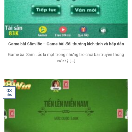
Game bài Sâm lốc – Game bài đổi thưởng kịch tính và hấp dẫn
Game bài Sâm Lốc là một trong những trò chơi bài truyền thống
cực kỳ [...]
03
Th5