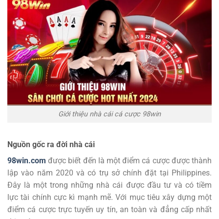
Giới thiệu nhà cái cá cược 98win
Nguồn gốc ra đời nhà cái
98win.com
được biết đến là một điểm cá cược được thành
lập vào năm 2020 và có trụ sở chính đặt tại Philippines.
Đây là một trong những nhà cái được đầu tư và có tiềm
lực tài chính cực kì mạnh mẽ. Với mục tiêu xây dựng một
điểm cá cược trực tuyến uy tín, an toàn và đẳng cấp nhất