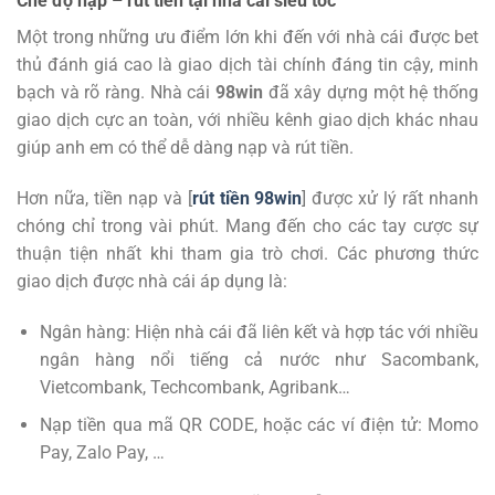
Chế độ nạp – rút tiền tại nhà cái siêu tốc
Một trong những ưu điểm lớn khi đến với nhà cái được bet
thủ đánh giá cao là giao dịch tài chính đáng tin cậy, minh
bạch và rõ ràng. Nhà cái
98win
đã xây dựng một hệ thống
giao dịch cực an toàn, với nhiều kênh giao dịch khác nhau
giúp anh em có thể dễ dàng nạp và rút tiền.
Hơn nữa, tiền nạp và [
rút tiền 98win
] được xử lý rất nhanh
chóng chỉ trong vài phút. Mang đến cho các tay cược sự
thuận tiện nhất khi tham gia trò chơi. Các phương thức
giao dịch được nhà cái áp dụng là:
Ngân hàng: Hiện nhà cái đã liên kết và hợp tác với nhiều
ngân hàng nổi tiếng cả nước như Sacombank,
Vietcombank, Techcombank, Agribank…
Nạp tiền qua mã QR CODE, hoặc các ví điện tử: Momo
Pay, Zalo Pay, …