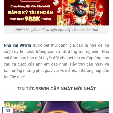
Nhiều khuyến mãi sự kiện cực hấp dẫn cho bet thủ
Nhà cái 98Win
được bet thủ đánh giá cao là nhà cái cá
cược uy tín, chất lượng cao và rất đáng trải nghiệm. Nhà
cái đảm bảo bảo mật tuyệt đối cho bet thủ và đáp ứng nhu
cầu cá cược của anh em cao nhất. Hãy truy cập ngay và
tận hưởng những phút giây vui vẻ để nhận thưởng hấp dẫn
tại đây nhé!
TIN TỨC 98WIN CẬP NHẬT MỚI NHẤT
03