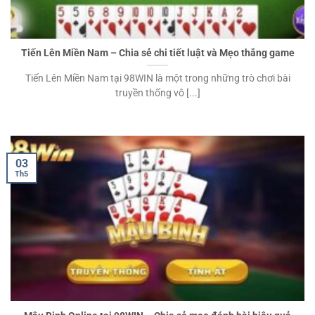
Tiến Lên Miền Nam – Chia sẻ chi tiết luật và Mẹo thắng game
Tiến Lên Miền Nam tại 98WIN là một trong những trò chơi bài
truyền thống vô [...]
03
Th5