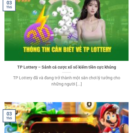
03
Th5
TP Lottery – Sảnh cá cược xổ số kiếm tiền cực khủng
TP Lottery đã và đang trở thành một sân chơi lý tưởng cho
những người [...]
03
Th5