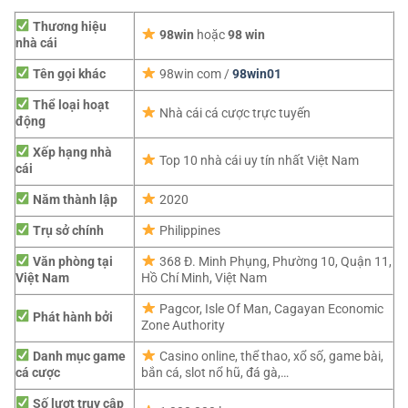
Thương hiệu
98win
hoặc
98 win
nhà cái
Tên gọi khác
98win com /
98win01
Thể loại hoạt
Nhà cái cá cược trực tuyến
động
Xếp hạng nhà
Top 10 nhà cái uy tín nhất Việt Nam
cái
Năm thành lập
2020
Trụ sở chính
Philippines
Văn phòng tại
368 Đ. Minh Phụng, Phường 10, Quận 11,
Việt Nam
Hồ Chí Minh, Việt Nam
Pagcor,
Isle Of Man, Cagayan Economic
Phát hành bởi
Zone Authority
Danh mục game
Casino online, thể thao, xổ số, game bài,
cá cược
bắn cá, slot nổ hũ, đá gà,…
Số lượt truy cập