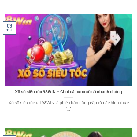
03
Th5
Xổ số siêu tốc 98WIN – Chơi cá cược xổ số nhanh chóng
Xổ số siêu tốc tại 98WIN là phiên bản nâng cấp từ các hình thức
[...]