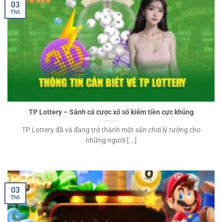
03
Th5
TP Lottery – Sảnh cá cược xổ số kiếm tiền cực khủng
TP Lottery đã và đang trở thành một sân chơi lý tưởng cho
những người [...]
03
Th5