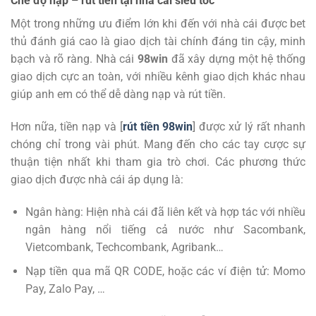
Chế độ nạp – rút tiền tại nhà cái siêu tốc
Một trong những ưu điểm lớn khi đến với nhà cái được bet
thủ đánh giá cao là giao dịch tài chính đáng tin cậy, minh
bạch và rõ ràng. Nhà cái
98win
đã xây dựng một hệ thống
giao dịch cực an toàn, với nhiều kênh giao dịch khác nhau
giúp anh em có thể dễ dàng nạp và rút tiền.
Hơn nữa, tiền nạp và [
rút tiền 98win
] được xử lý rất nhanh
chóng chỉ trong vài phút. Mang đến cho các tay cược sự
thuận tiện nhất khi tham gia trò chơi. Các phương thức
giao dịch được nhà cái áp dụng là:
Ngân hàng: Hiện nhà cái đã liên kết và hợp tác với nhiều
ngân hàng nổi tiếng cả nước như Sacombank,
Vietcombank, Techcombank, Agribank…
Nạp tiền qua mã QR CODE, hoặc các ví điện tử: Momo
Pay, Zalo Pay, …