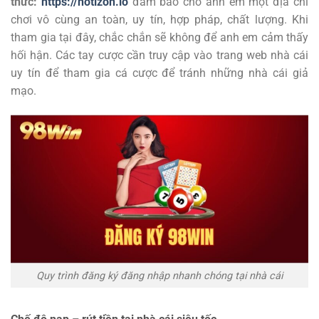
thức:
https://notizon.io
đảm bảo cho anh em một địa chỉ
chơi vô cùng an toàn, uy tín, hợp pháp, chất lượng. Khi
tham gia tại đây, chắc chắn sẽ không để anh em cảm thấy
hối hận. Các tay cược cần truy cập vào trang web nhà cái
uy tín để tham gia cá cược để tránh những nhà cái giả
mạo.
Quy trình đăng ký đăng nhập nhanh chóng tại nhà cái