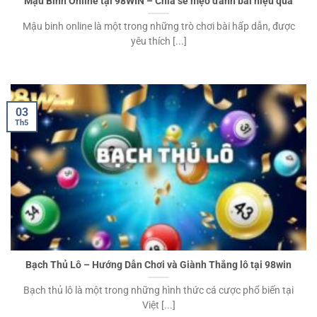
Mậu Binh Online tại 98WIN – Chia sẻ mẹo đánh bài hiệu quả
Mậu binh online là một trong những trò chơi bài hấp dẫn, được
yêu thích [...]
03
Th5
Bạch Thủ Lô – Hướng Dẫn Chơi và Giành Thắng lô tại 98win
Bạch thủ lô là một trong những hình thức cá cược phổ biến tại
Việt [...]