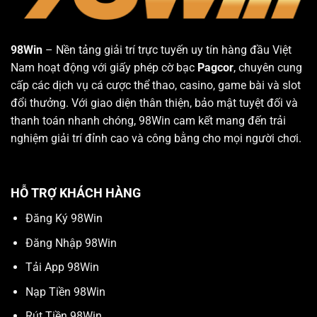
98Win
– Nền tảng giải trí trực tuyến uy tín hàng đầu Việt
Nam hoạt động với giấy phép cờ bạc
Pagcor
, chuyên cung
cấp các dịch vụ cá cược thể thao, casino, game bài và slot
đổi thưởng. Với giao diện thân thiện, bảo mật tuyệt đối và
thanh toán nhanh chóng, 98Win cam kết mang đến trải
nghiệm giải trí đỉnh cao và công bằng cho mọi người chơi.
HỖ TRỢ KHÁCH HÀNG
Đăng Ký 98Win
Đăng Nhập 98Win
Tải App 98Win
Nạp Tiền 98Win
Rút Tiền 98Win