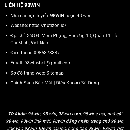
LIÊN HỆ 98WIN
Nhà cái trực tuyến:
98WIN
hoặc 98 win
Website:
https://notizon.io/
Địa chỉ: 368 Đ. Minh Phụng, Phường 10, Quận 11, Hồ
Chí Minh, Việt Nam
Điện thoại: 0986373337
Email:
98winsbet@gmail.com
Sơ đồ trang web:
Sitemap
Chính Sách Bảo Mật
|
Điều Khoản Sử Dụng
Từ khóa:
98win, 98 win, 98win com, 98wins bet, nhà cái
98win, 98win link mới, 98win đăng nhập, trang chủ 98win,
link vào 98win, 98win casino, sòng bạc 98win, 98win việt