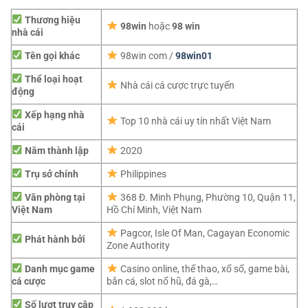
Thương hiệu
98win
hoặc
98 win
nhà cái
Tên gọi khác
98win com /
98win01
Thể loại hoạt
Nhà cái cá cược trực tuyến
động
Xếp hạng nhà
Top 10 nhà cái uy tín nhất Việt Nam
cái
Năm thành lập
2020
Trụ sở chính
Philippines
Văn phòng tại
368 Đ. Minh Phụng, Phường 10, Quận 11,
Việt Nam
Hồ Chí Minh, Việt Nam
Pagcor,
Isle Of Man, Cagayan Economic
Phát hành bởi
Zone Authority
Danh mục game
Casino online, thể thao, xổ số, game bài,
cá cược
bắn cá, slot nổ hũ, đá gà,…
Số lượt truy cập