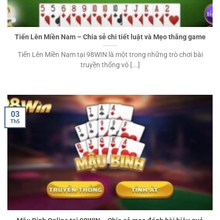
Tiến Lên Miền Nam – Chia sẻ chi tiết luật và Mẹo thắng game
Tiến Lên Miền Nam tại 98WIN là một trong những trò chơi bài
truyền thống vô [...]
03
Th5