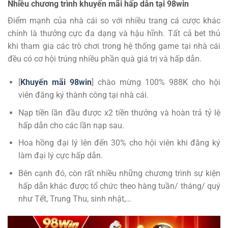
Nhiều chương trình khuyến mãi hấp dẫn tại 98win
Điểm mạnh của nhà cái so với nhiều trang cá cược khác
chính là thưởng cực đa dạng và hậu hĩnh. Tất cả bet thủ
khi tham gia các trò chơi trong hệ thống game tại nhà cái
đều có cơ hội trúng nhiều phần quà giá trị và hấp dẫn.
[
Khuyến mãi 98win
] chào mừng 100% 988K cho hội
viên đăng ký thành công tại nhà cái.
Nạp tiền lần đầu được x2 tiền thưởng và hoàn trả tỷ lệ
hấp dẫn cho các lần nạp sau.
Hoa hồng đại lý lên đến 30% cho hội viên khi đăng ký
làm đại lý cực hấp dẫn.
Bên cạnh đó, còn rất nhiều những chương trình sự kiện
hấp dẫn khác được tổ chức theo hàng tuần/ tháng/ quý
như Tết, Trung Thu, sinh nhật,…