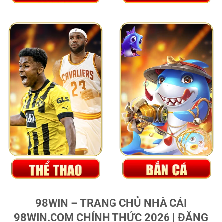
98WIN – TRANG CHỦ NHÀ CÁI
98WIN.COM CHÍNH THỨC 2026 | ĐĂNG