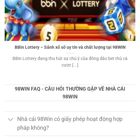
BBin Lottery – Sảnh xổ số uy tín và chất lượng tại 98WIN
BBin Lottery đang thu hút sự chú ý của đông đảo bet thủ cá
cược [...]
98WIN FAQ - CÂU HỎI THƯỜNG GẶP VỀ NHÀ CÁI
98WIN
Nhà cái 98Win có giấy phép hoạt động hợp
pháp không?