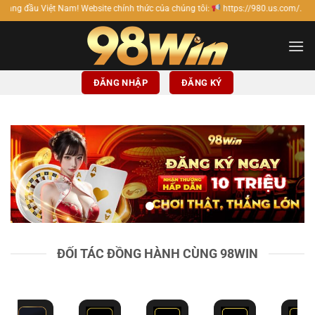
Bỏ
Website chính thức của chúng tôi:
https://980.us.com/.
qua
nội
dung
ĐĂNG NHẬP
ĐĂNG KÝ
ĐỐI TÁC ĐỒNG HÀNH CÙNG 98WIN