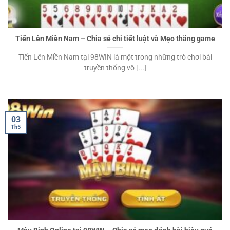
Tiến Lên Miền Nam – Chia sẻ chi tiết luật và Mẹo thắng game
Tiến Lên Miền Nam tại 98WIN là một trong những trò chơi bài
truyền thống vô [...]
03
Th5