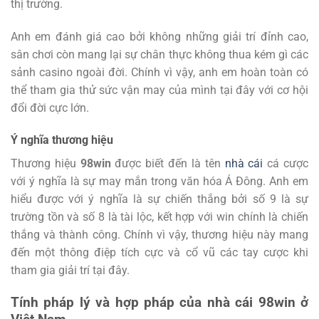
thị trường.
Anh em đánh giá cao bởi không những giải trí đỉnh cao,
sân chơi còn mang lại sự chân thực không thua kém gì các
sảnh casino ngoài đời. Chính vì vậy, anh em hoàn toàn có
thể tham gia thử sức vận may của mình tại đây với cơ hội
đổi đời cực lớn.
Ý nghĩa thương hiệu
Thương hiệu
98win
được biết đến là tên
nhà cái
cá cược
với ý nghĩa là sự may mắn trong văn hóa Á Đông. Anh em
hiểu được với ý nghĩa là sự chiến thắng bởi số 9 là sự
trường tồn và số 8 là tài lộc, kết hợp với win chính là chiến
thắng và thành công. Chính vì vậy, thương hiệu này mang
đến một thông điệp tích cực và cổ vũ các tay cược khi
tham gia giải trí tại đây.
Tính pháp lý và hợp pháp của nhà cái 98win ở