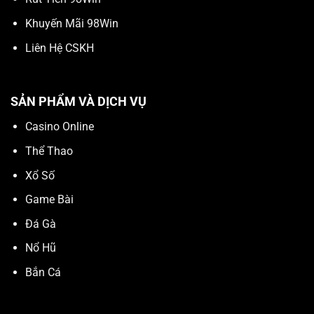
Khuyến Mãi 98Win
Liên Hệ CSKH
SẢN PHẨM VÀ DỊCH VỤ
Casino Online
Thể Thao
Xổ Số
Game Bài
Đá Gà
Nổ Hũ
Bắn Cá