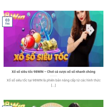
03
Th5
Xổ số siêu tốc 98WIN – Chơi cá cược xổ số nhanh chóng
Xổ số siêu tốc tại 98WIN là phiên bản nâng cấp từ các hình thức
[...]