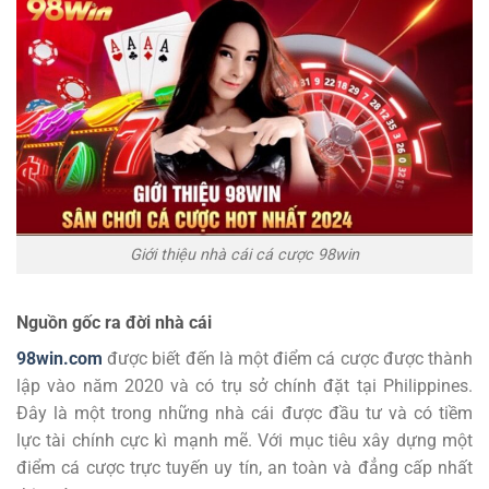
Giới thiệu nhà cái cá cược 98win
Nguồn gốc ra đời nhà cái
98win.com
được biết đến là một điểm cá cược được thành
lập vào năm 2020 và có trụ sở chính đặt tại Philippines.
Đây là một trong những nhà cái được đầu tư và có tiềm
lực tài chính cực kì mạnh mẽ. Với mục tiêu xây dựng một
điểm cá cược trực tuyến uy tín, an toàn và đẳng cấp nhất