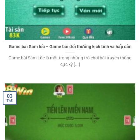
Game bài Sâm lốc – Game bài đổi thưởng kịch tính và hấp dẫn
Game bài Sâm Lốc là một trong những trò chơi bài truyền thống
cực kỳ [...]
03
Th5