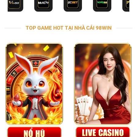
TOP GAME HOT TẠI NHÀ CÁI 98WIN