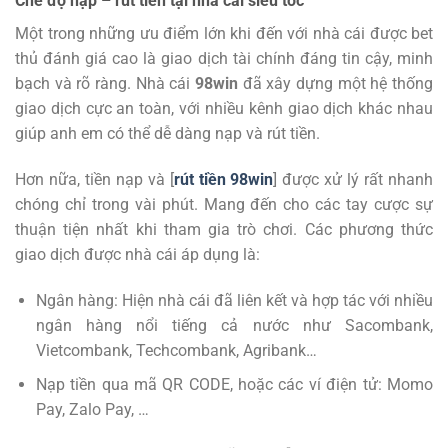
Chế độ nạp – rút tiền tại nhà cái siêu tốc
Một trong những ưu điểm lớn khi đến với nhà cái được bet
thủ đánh giá cao là giao dịch tài chính đáng tin cậy, minh
bạch và rõ ràng. Nhà cái
98win
đã xây dựng một hệ thống
giao dịch cực an toàn, với nhiều kênh giao dịch khác nhau
giúp anh em có thể dễ dàng nạp và rút tiền.
Hơn nữa, tiền nạp và [
rút tiền 98win
] được xử lý rất nhanh
chóng chỉ trong vài phút. Mang đến cho các tay cược sự
thuận tiện nhất khi tham gia trò chơi. Các phương thức
giao dịch được nhà cái áp dụng là:
Ngân hàng: Hiện nhà cái đã liên kết và hợp tác với nhiều
ngân hàng nổi tiếng cả nước như Sacombank,
Vietcombank, Techcombank, Agribank…
Nạp tiền qua mã QR CODE, hoặc các ví điện tử: Momo
Pay, Zalo Pay, …