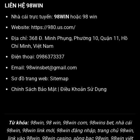
LIÊN HỆ 98WIN
Nhà cái trực tuyến:
98WIN
hoặc 98 win
Website:
https://980.us.com/
Địa chỉ: 368 Đ. Minh Phụng, Phường 10, Quận 11, Hồ
Chí Minh, Việt Nam
Điện thoại: 0986373337
Email:
98winsbet@gmail.com
Sơ đồ trang web:
Sitemap
Chính Sách Bảo Mật
|
Điều Khoản Sử Dụng
Từ khóa:
98win, 98 win, 98win com, 98wins bet, nhà cái
98win, 98win link mới, 98win đăng nhập, trang chủ 98win,
link vào 98win, 98win casino, sòng bạc 98win, 98win việt