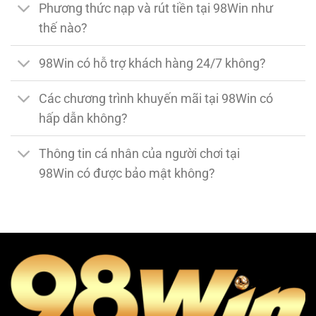
Phương thức nạp và rút tiền tại 98Win như
thế nào?
98Win có hỗ trợ khách hàng 24/7 không?
Các chương trình khuyến mãi tại 98Win có
hấp dẫn không?
Thông tin cá nhân của người chơi tại
98Win có được bảo mật không?