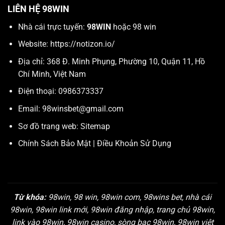
LIÊN HỆ 98WIN
Nhà cái trực tuyến:
98WIN
hoặc 98 win
Website:
https://notizon.io/
Địa chỉ: 368 Đ. Minh Phụng, Phường 10, Quận 11, Hồ
Chí Minh, Việt Nam
Điện thoại: 0986373337
Email:
98winsbet@gmail.com
Sơ đồ trang web:
Sitemap
Chính Sách Bảo Mật
|
Điều Khoản Sử Dụng
Từ khóa:
98win, 98 win, 98win com, 98wins bet, nhà cái
98win, 98win link mới, 98win đăng nhập, trang chủ 98win,
link vào 98win, 98win casino, sòng bạc 98win, 98win việt