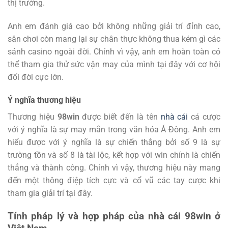
thị trường.
Anh em đánh giá cao bởi không những giải trí đỉnh cao,
sân chơi còn mang lại sự chân thực không thua kém gì các
sảnh casino ngoài đời. Chính vì vậy, anh em hoàn toàn có
thể tham gia thử sức vận may của mình tại đây với cơ hội
đổi đời cực lớn.
Ý nghĩa thương hiệu
Thương hiệu
98win
được biết đến là tên
nhà cái
cá cược
với ý nghĩa là sự may mắn trong văn hóa Á Đông. Anh em
hiểu được với ý nghĩa là sự chiến thắng bởi số 9 là sự
trường tồn và số 8 là tài lộc, kết hợp với win chính là chiến
thắng và thành công. Chính vì vậy, thương hiệu này mang
đến một thông điệp tích cực và cổ vũ các tay cược khi
tham gia giải trí tại đây.
Tính pháp lý và hợp pháp của nhà cái 98win ở