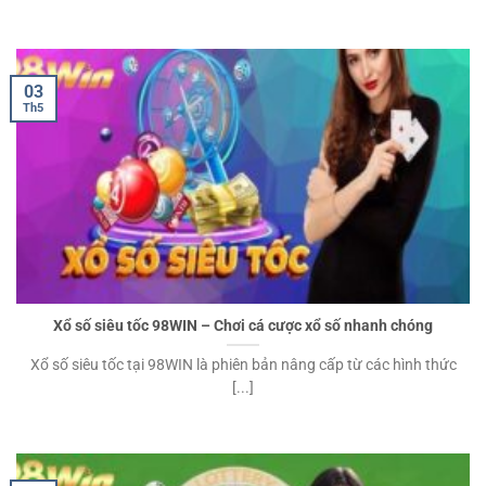
03
Th5
Xổ số siêu tốc 98WIN – Chơi cá cược xổ số nhanh chóng
Xổ số siêu tốc tại 98WIN là phiên bản nâng cấp từ các hình thức
[...]