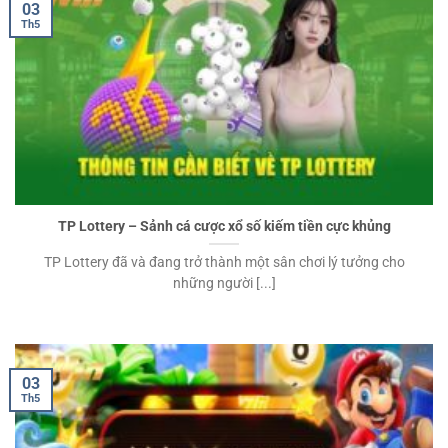
03
Th5
TP Lottery – Sảnh cá cược xổ số kiếm tiền cực khủng
TP Lottery đã và đang trở thành một sân chơi lý tưởng cho
những người [...]
03
Th5