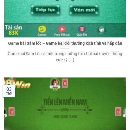
Game bài Sâm lốc – Game bài đổi thưởng kịch tính và hấp dẫn
Game bài Sâm Lốc là một trong những trò chơi bài truyền thống
cực kỳ [...]
03
Th5