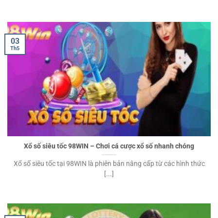
03
Th5
Xổ số siêu tốc 98WIN – Chơi cá cược xổ số nhanh chóng
Xổ số siêu tốc tại 98WIN là phiên bản nâng cấp từ các hình thức
[...]