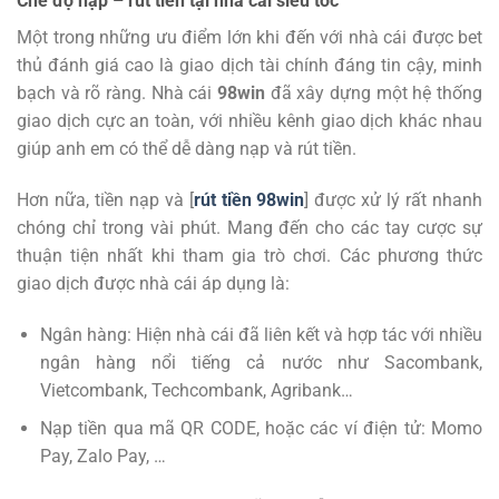
Chế độ nạp – rút tiền tại nhà cái siêu tốc
Một trong những ưu điểm lớn khi đến với nhà cái được bet
thủ đánh giá cao là giao dịch tài chính đáng tin cậy, minh
bạch và rõ ràng. Nhà cái
98win
đã xây dựng một hệ thống
giao dịch cực an toàn, với nhiều kênh giao dịch khác nhau
giúp anh em có thể dễ dàng nạp và rút tiền.
Hơn nữa, tiền nạp và [
rút tiền 98win
] được xử lý rất nhanh
chóng chỉ trong vài phút. Mang đến cho các tay cược sự
thuận tiện nhất khi tham gia trò chơi. Các phương thức
giao dịch được nhà cái áp dụng là:
Ngân hàng: Hiện nhà cái đã liên kết và hợp tác với nhiều
ngân hàng nổi tiếng cả nước như Sacombank,
Vietcombank, Techcombank, Agribank…
Nạp tiền qua mã QR CODE, hoặc các ví điện tử: Momo
Pay, Zalo Pay, …