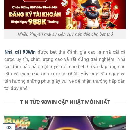
Nhiều khuyến mãi sự kiện cực hấp dẫn cho bet thủ
Nhà cái 98Win
được bet thủ đánh giá cao là nhà cái cá
cược uy tín, chất lượng cao và rất đáng trải nghiệm. Nhà
cái đảm bảo bảo mật tuyệt đối cho bet thủ và đáp ứng nhu
cầu cá cược của anh em cao nhất. Hãy truy cập ngay và
tận hưởng những phút giây vui vẻ để nhận thưởng hấp dẫn
tại đây nhé!
TIN TỨC 98WIN CẬP NHẬT MỚI NHẤT
03