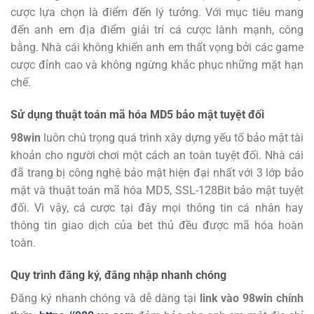
cược lựa chọn là điểm đến lý tưởng.
Với mục tiêu mang
đến anh em địa điểm giải trí cá cược lành mạnh, công
bằng. Nhà cái không khiến anh em thất vọng bởi các game
cược đỉnh cao và không ngừng khắc phục những mặt hạn
chế.
Sử dụng thuật toán mã hóa MD5 bảo mật tuyệt đối
98win
luôn chú trọng quá trình xây dựng yếu tố bảo mật tài
khoản cho người chơi một cách an toàn tuyệt đối. Nhà cái
đã trang bị công nghệ bảo mật hiện đại nhất với 3 lớp bảo
mật và thuật toán mã hóa MD5, SSL-128Bit bảo mật tuyệt
đối. Vì vậy, cá cược tại đây mọi thông tin cá nhân hay
thông tin giao dịch của bet thủ đều được mã hóa hoàn
toàn.
Quy trình đăng ký, đăng nhập nhanh chóng
Đăng ký
nhanh chóng và dễ dàng tại
link vào 98win chính