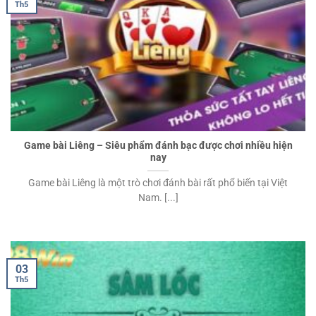
Th5
Game bài Liêng – Siêu phẩm đánh bạc được chơi nhiều hiện
nay
Game bài Liêng là một trò chơi đánh bài rất phổ biến tại Việt
Nam. [...]
03
Th5