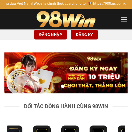
Bỏ
ebsite chính thức của chúng tôi:
https://980.us.com/.
qua
nội
dung
ĐĂNG NHẬP
ĐĂNG KÝ
ĐỐI TÁC ĐỒNG HÀNH CÙNG 98WIN