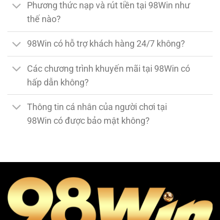
Phương thức nạp và rút tiền tại 98Win như
thế nào?
98Win có hỗ trợ khách hàng 24/7 không?
Các chương trình khuyến mãi tại 98Win có
hấp dẫn không?
Thông tin cá nhân của người chơi tại
98Win có được bảo mật không?