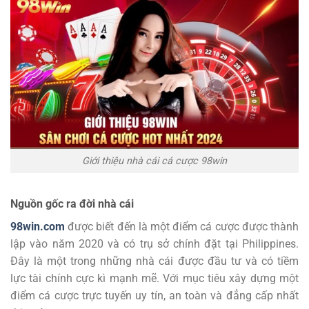
Giới thiệu nhà cái cá cược 98win
Nguồn gốc ra đời nhà cái
98win.com
được biết đến là một điểm cá cược được thành
lập vào năm 2020 và có trụ sở chính đặt tại Philippines.
Đây là một trong những nhà cái được đầu tư và có tiềm
lực tài chính cực kì mạnh mẽ. Với mục tiêu xây dựng một
điểm cá cược trực tuyến uy tín, an toàn và đẳng cấp nhất