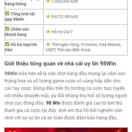
1,000,000 lượt
hàng tháng
Tổng lượt tải
9,673,148 lượt
app 98win
Chăm sóc
Hỗ trợ 24/7
khách hàng
Hỗ trợ nạp/rút
Thẻ ngân hàng, Ví momo, Visa Master,
tiền
USDT, Thẻ cào điện thoại
Giới thiệu tổng quan về nhà cái uy tín 98Win
98Win
hứa hẹn sẽ là sân chơi hàng đầu mang lại cảm xúc
thăng hoa và số lượng game cược vô cùng hấp dẫn cho
các tay cược. Đứng đầu trên thị trường cá cược trực tuyến,
với nhiều khuyến mãi, ưu đãi khủng thu hút số lượng người
chơi cực đông đảo.
98 Win
được đánh giá cao từ bet thủ
tham gia cá cược tại đây. Anh em tha hồ trải nghiệm sân
chơi với sự uy tín và an toàn được đảm bảo hàng đầu.